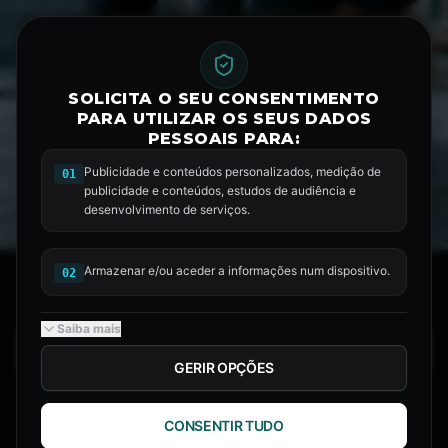
PT
SOLICITA O SEU CONSENTIMENTO
PORTUGAL & ESPANHA
PARA UTILIZAR OS SEUS DADOS
PESSOAIS PARA:
PRESTAÇÃO DE SERVIÇO DE
MÃO DE OBRA PARA
Publicidade e conteúdos personalizados, medição de
01
CONSTRUÇÃO CIVIL.
publicidade e conteúdos, estudos de audiência e
desenvolvimento de serviços.
Equipas qualificadas, alojamento, transporte e
suporte operacional.
Armazenar e/ou aceder a informações num dispositivo.
02
10 ANOS DE EXPERIÊNCIA EM PORTUGAL E ESPANHA
Saiba mais
ENTRAR EM CONTACTO
GERIR OPÇÕES
A EMPRESA
CONSENTIR TUDO