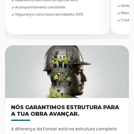
Experiência alinhada ao tipo de obra
Ambient
Acompanhamento constante
Monito
Segurança como base de trabalho (EPI)
Control
NÓS GARANTIMOS ESTRUTURA PARA
A TUA OBRA AVANÇAR.
A diferença da Fonsat está na estrutura completa