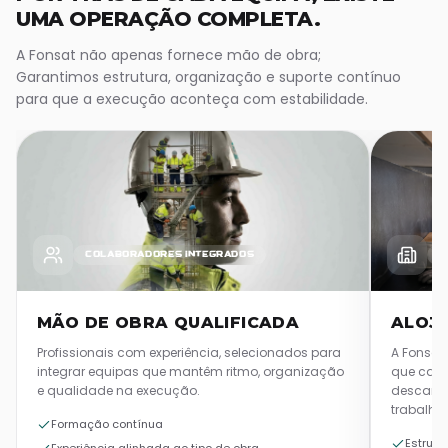
UMA OPERAÇÃO COMPLETA.
A Fonsat não apenas fornece mão de obra;
Garantimos estrutura, organização e suporte contínuo
para que a execução aconteça com estabilidade.
COLABORADORES INTEGRADOS
E
MÃO DE OBRA QUALIFICADA
ALOJ
Profissionais com experiência, selecionados para
A Fonsat
integrar equipas que mantêm ritmo, organização
que cada
e qualidade na execução.
descanso
trabalho.
Formação contínua
Estrutu