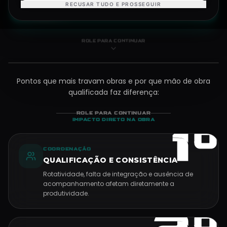
RECUSAR TUDO E PROSSEGUIR
TRABALHE CONOSCO
DIAGNÓSTICO DA OBRA
CONSTRUÇÃO EXIGE MÃO DE
OBRA QUALIFICADA!
ROLE PARA CONTINUAR
Pontos que mais travam obras e por que mão de obra
qualificada faz diferença:
ROLE PARA CONTINUAR
IMPACTO DIRETO NA OBRA
1º
COORDENAÇÃO
QUALIFICAÇÃO E CONSISTÊNCIA
Rotatividade, falta de integração e ausência de
acompanhamento afetam diretamente a
produtividade.