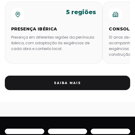
5 regiões
PRESENÇA IBÉRICA
CONSOLI
Presença em diferentes regiões da península
10 anos de a
ibérica, com adaptação às exigências de
acompanhando
cada obra e contexto local.
exigências e 
construção.
SAIBA MAIS